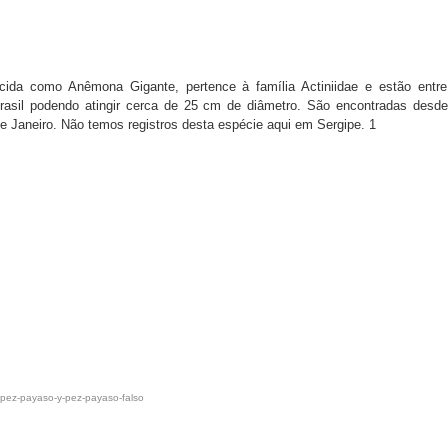
ida como Anêmona Gigante, pertence à família Actiniidae e estão entr
asil podendo atingir cerca de 25 cm de diâmetro. São encontradas desd
e Janeiro. Não temos registros desta espécie aqui em Sergipe. 1
pez-payaso-y-pez-payaso-falso