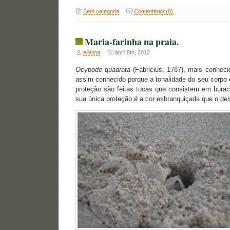
Sem categoria
Comentários(0)
Maria-farinha na praia.
elielma
abril 8th, 2012
Ocypode quadrata
(Fabricius, 1787), mais conheci
assim conhecido porque a tonalidade do seu corpo é
proteção são feitas tocas que consistem em burac
sua única proteção é a cor esbranquiçada que o dei