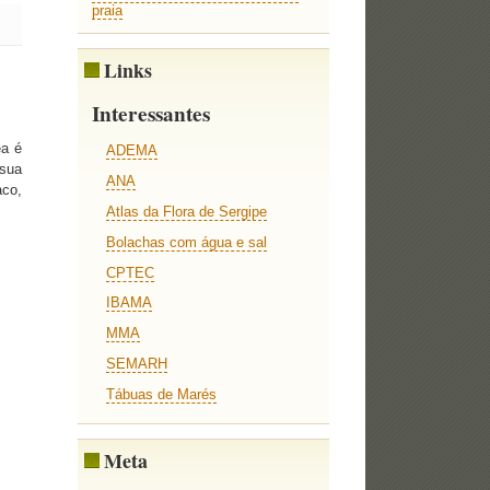
praia
Links
Interessantes
ea é
ADEMA
 sua
ANA
aco,
Atlas da Flora de Sergipe
Bolachas com água e sal
CPTEC
IBAMA
MMA
SEMARH
Tábuas de Marés
Meta