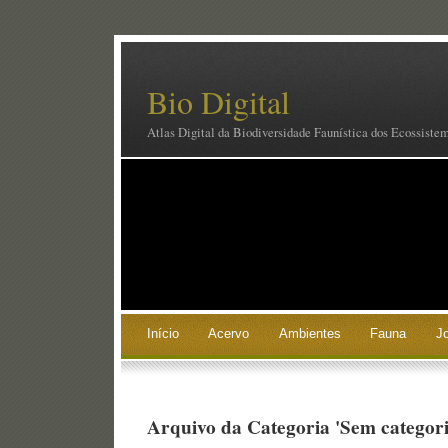
Bio Digital
Atlas Digital da Biodiversidade Faunística dos Ecossiste
Início
Acervo
Ambientes
Fauna
J
Arquivo da Categoria 'Sem categori