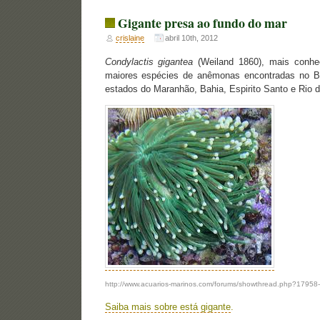
Gigante presa ao fundo do mar
crislaine
abril 10th, 2012
Condylactis gigantea
(Weiland 1860), mais conhec
maiores espécies de anêmonas encontradas no Br
estados do Maranhão, Bahia, Espirito Santo e Rio d
http://www.acuarios-marinos.com/forums/showthread.php?17958-
Saiba mais sobre está gigant
e
.