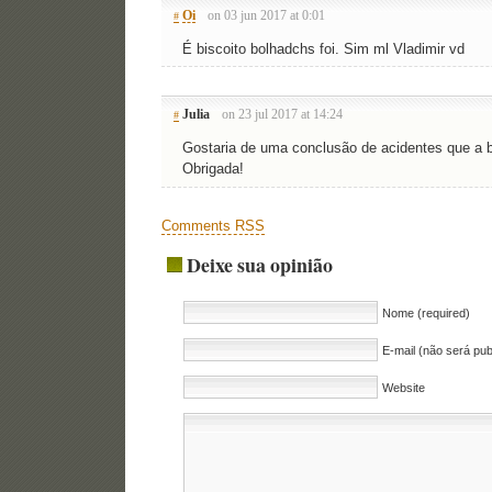
Oi
on 03 jun 2017 at 0:01
#
É biscoito bolhadchs foi. Sim ml Vladimir vd
Julia
on 23 jul 2017 at 14:24
#
Gostaria de uma conclusão de acidentes que a bo
Obrigada!
Comments RSS
Deixe sua opinião
Nome (required)
E-mail (não será pub
Website