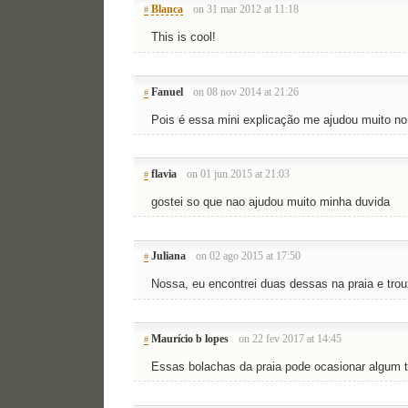
Blanca
on 31 mar 2012 at 11:18
#
This is cool!
Fanuel
on 08 nov 2014 at 21:26
#
Pois é essa mini explicação me ajudou muito no 
flavia
on 01 jun 2015 at 21:03
#
gostei so que nao ajudou muito minha duvida
Juliana
on 02 ago 2015 at 17:50
#
Nossa, eu encontrei duas dessas na praia e t
Maurício b lopes
on 22 fev 2017 at 14:45
#
Essas bolachas da praia pode ocasionar algum ti