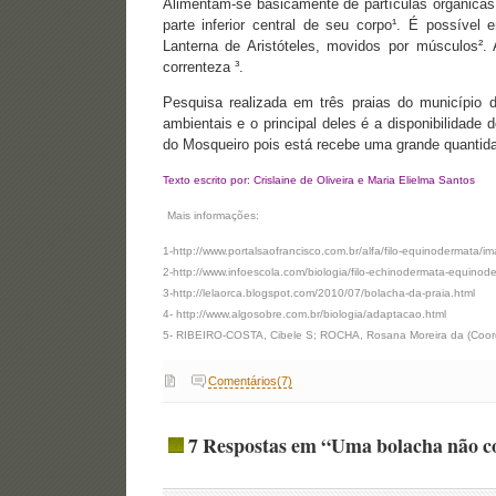
Alimentam-se basicamente de partículas orgânicas
parte inferior central de seu corpo¹. É possível
Lanterna de Aristóteles, movidos por músculos
correnteza ³.
Pesquisa realizada em três praias do município d
ambientais e o principal deles é a disponibilidade
do Mosqueiro pois está recebe uma grande quantidade
Texto escrito por: Crislaine de Oliveira e Maria Elielma Santos
Mais informações:
1-http://www.portalsaofrancisco.com.br/alfa/filo-equinodermata/i
2-http://www.infoescola.com/biologia/filo-echinodermata-equinod
3-http://lelaorca.blogspot.com/2010/07/bolacha-da-praia.html
4- http://www.algosobre.com.br/biologia/adaptacao.html
5- RIBEIRO-COSTA, Cibele S; ROCHA, Rosana Moreira da (Coord.).
Comentários(7)
7 Respostas em “Uma bolacha não co