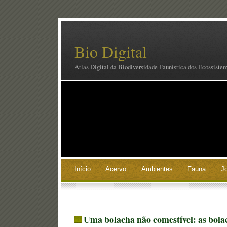
Bio Digital
Atlas Digital da Biodiversidade Faunística dos Ecossiste
Início
Acervo
Ambientes
Fauna
J
Uma bolacha não comestível: as bola