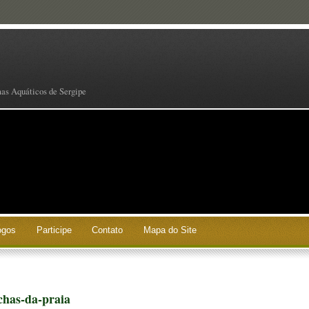
mas Aquáticos de Sergipe
ogos
Participe
Contato
Mapa do Site
chas-da-praia