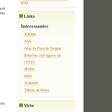
praia
qual
leto
Links
Interessantes
ADEMA
ANA
Atlas da Flora de Sergipe
Bolachas com água e sal
CPTEC
IBAMA
MMA
SEMARH
Tábuas de Marés
stas
Meta