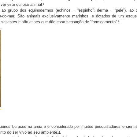
 ver este curioso animal?
 ao grupo dos equinodermos (echinos = “espinho”; derma = “pele”), ao 
o-do-mar. São animais exclusivamente marinhos, e dotados de um esque
s salientes e são esses que dão essa sensação de “formigamento” ³.
uenos buracos na areia e é considerado por muitos pesquisadores e cienti
nto do ser vivo ao seu ambiente₄).