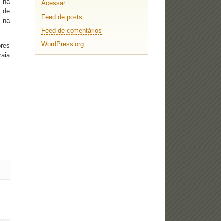
e na
Acessar
a de
Feed de posts
m na
Feed de comentários
WordPress.org
ores
raia