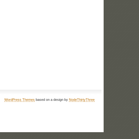
WordPress Themes
based on a design by
NodeThirtyThree