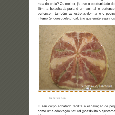
rasa da praia? Ou melhor, já teve a oportunidade de
Sim, a bolacha-da-praia é um animal e pertence
pertencem também as estrelas-do-mar e o pepin
interno (endoesqueleto) calcário que emite espinho
Supefície Oral
O seu corpo achatado facilita a escavação de peq
como uma adaptação natural (possibilita o ajustame