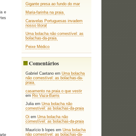
Gigante presa ao fundo do mar
da e
Maria-farinha na praia.
rtes
Caravelas Portuguesas invadem
nosso litoral
Uma bolacha não comestível: as
bolachas-da-praia.
Peixe Médico
Comentários
Gabriel Caetano
em
Uma bolacha
não comestível: as bolachas-da-
praia.
casamento na praia o que vestir
em
Rio Vaza-Barris
Julia
em
Uma bolacha não
comestível: as bolachas-da-praia
Oi
em
Uma bolacha não
comestível: as bolachas-da-praia
Maurício b lopes
em
Uma bolacha
não comestível: as bolachas-da-
arte