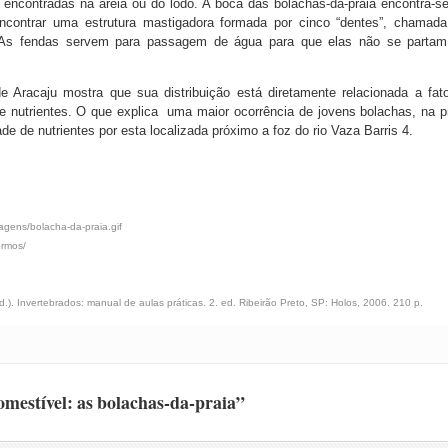
 encontradas na areia ou do lodo. A boca das bolachas-da-praia encontra-s
 encontrar uma estrutura mastigadora formada por cinco “dentes”, chamad
². As fendas servem para passagem de água para que elas não se parta
e Aracaju mostra que sua distribuição está diretamente relacionada a fat
 de nutrientes. O que explica uma maior ocorrência de jovens bolachas, na p
 de nutrientes por esta localizada próximo a foz do rio Vaza Barris 4.
magens/bolacha-da-praia.gif
ermos/
 Invertebrados: manual de aulas práticas. 2. ed. Ribeirão Preto, SP: Holos, 2006. 210 p.
mestível: as bolachas-da-praia”