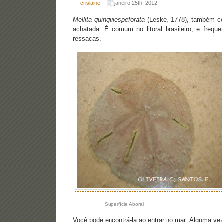
crislaine
janeiro 25th, 2012
Mellita quinquiespeforata
(Leske, 1778), também co
achatada. É comum no litoral brasileiro, e frequ
ressacas.
Superfície Aboral
Você pode encontrá-la ao entrar no mar. Alguma vez