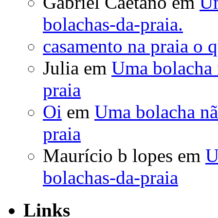
Gabriel Caetano
em
Um
bolachas-da-praia.
casamento na praia o q
Julia
em
Uma bolacha n
praia
Oi
em
Uma bolacha não
praia
Maurício b lopes
em
U
bolachas-da-praia
Links