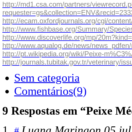
http://md1.csa.com/partners/viewrecord.
requester=gs&collection=ENV&recid=23
http://ecam.oxfordjournals.org/cgi/content
http://www.fishbase.org/Summary/Spec
http://www.discoverlife.org/mp/20m?kin
http://www.aqualog.de/news/news_pdfen
http://pt.wikipedia.org/wiki/Peixe-m%C3
http://journals.tubitak.gov.tr/veterinary/i
Sem categoria
Comentários(9)
9 Respostas em “Peixe Mé
Luana Marina
on 05 ju
#