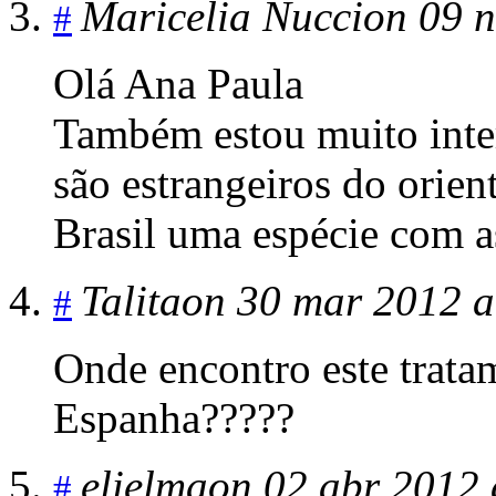
Maricelia Nucci
on 09 n
#
Olá Ana Paula
Também estou muito inter
são estrangeiros do orien
Brasil uma espécie com a
Talita
on 30 mar 2012 a
#
Onde encontro este trata
Espanha?????
elielma
on 02 abr 2012 
#