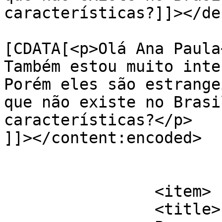
características?]]></de
			<content:encoded><
[CDATA[<p>Olá Ana Paula
Também estou muito inte
Porém eles são estrange
que não existe no Brasi
características?</p>

]]></content:encoded>

			</item>
		<item>

		<title>
