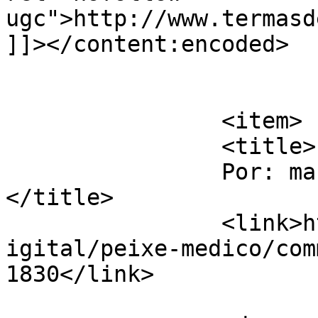
ugc">http://www.termasd
]]></content:encoded>

			</item>
		<item>

		<title>

		Por: marcio camargo		
</title>

		<link>http://www.labec.com.br/biod
igital/peixe-medico/com
1830</link>
