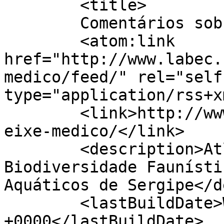
	<title>

	Comentários sobre: Peixe Médico	</title>

	<atom:link 
href="http://www.labec.
medico/feed/" rel="self"
type="application/rss+x
	<link>http://www.labec.com.br/biodigital/p
eixe-medico/</link>

	<description>Atlas Digital da 
Biodiversidade Faunísti
Aquáticos de Sergipe</d
	<lastBuildDate>Wed, 01 Feb 2017 00:39:06 
+0000</lastBuildDate>
