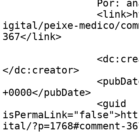
		Por: ana Paula		</title>

		<link>http://www.labec.com.br/biod
igital/peixe-medico/com
367</link>

		<dc:creator><![CDATA[ana Paula]]>
</dc:creator>

		<pubDate>Tue, 19 Oct 2010 23:46:31 
+0000</pubDate>

		<guid 
isPermaLink="false">htt
ital/?p=1768#comment-36