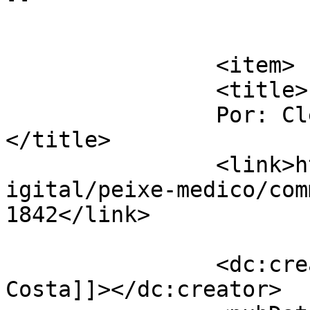
			</item>
		<item>

		<title>

		Por: Cleverson Costa		
</title>

		<link>http://www.labec.com.br/biod
igital/peixe-medico/com
1842</link>

		<dc:creator><![CDATA[Cleverson 
Costa]]></dc:creator>
