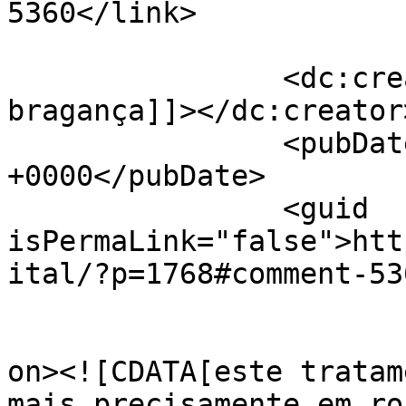
5360</link>

		<dc:creator><![CDATA[alacrim de 
bragança]]></dc:creator>
		<pubDate>Wed, 01 Feb 2017 00:39:06 
+0000</pubDate>

		<guid 
isPermaLink="false">htt
ital/?p=1768#comment-53
					<de
on><![CDATA[este tratam
mais precisamente em ro