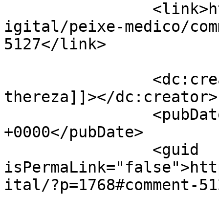
		<link>http://www.labec.com.br/biod
igital/peixe-medico/com
5127</link>

		<dc:creator><![CDATA[maria 
thereza]]></dc:creator>

		<pubDate>Thu, 24 Mar 2016 21:17:19 
+0000</pubDate>

		<guid 
isPermaLink="false">htt
ital/?p=1768#comment-51