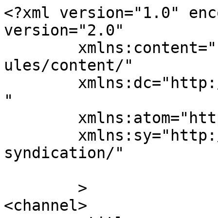
<?xml version="1.0" enc
version="2.0"

	xmlns:content="http://purl.org/rss/1.0/mod
ules/content/"

	xmlns:dc="http://purl.org/dc/elements/1.1/
"

	xmlns:atom="http://www.w3.org/2005/Atom"

	xmlns:sy="http://purl.org/rss/1.0/modules/
syndication/"

	>

<channel>
