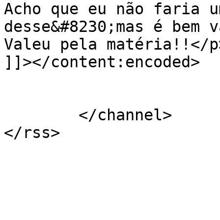
Acho que eu não faria u
desse&#8230;mas é bem v
Valeu pela matéria!!</p>
]]></content:encoded>

			</item>
	</channel>
