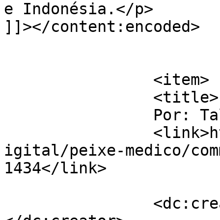
e Indonésia.</p>

]]></content:encoded>

			</item>
		<item>

		<title>

		Por: Talita		</title>

		<link>http://www.labec.com.br/biod
igital/peixe-medico/com
1434</link>

		<dc:creator><![CDATA[Talita]]>