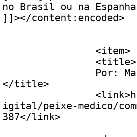
no Brasil ou na Espanha
]]></content:encoded>

			</item>
		<item>

		<title>

		Por: Maricelia Nucci		
</title>

		<link>http://www.labec.com.br/biod
igital/peixe-medico/com
387</link>
