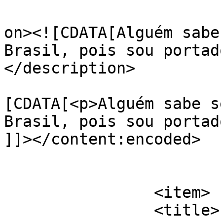
					<de
on><![CDATA[Alguém sabe
Brasil, pois sou portad
</description>

			<content:encoded><
[CDATA[<p>Alguém sabe s
Brasil, pois sou portad
]]></content:encoded>

			</item>
		<item>

		<title>
