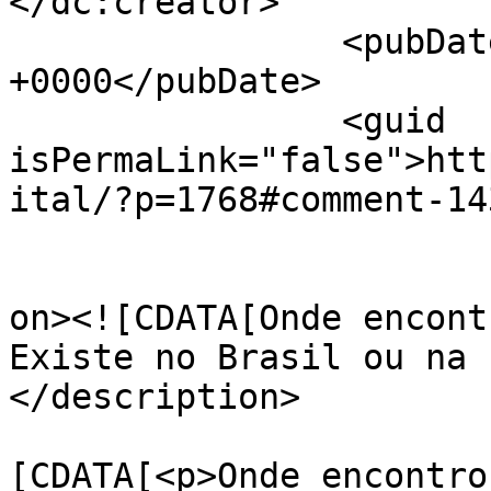
</dc:creator>

		<pubDate>Fri, 30 Mar 2012 18:11:09 
+0000</pubDate>

		<guid 
isPermaLink="false">htt
ital/?p=1768#comment-14
					<de
on><![CDATA[Onde encont
Existe no Brasil ou na 
</description>

			<content:encoded><
[CDATA[<p>Onde encontro