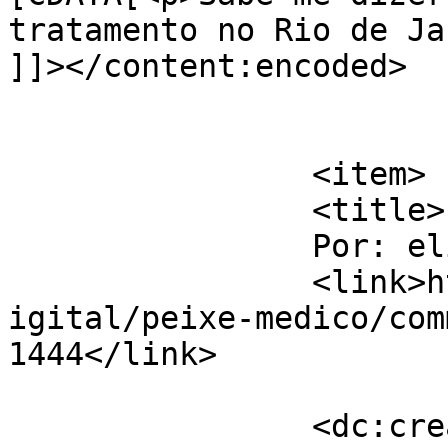
tratamento no Rio de Ja
]]></content:encoded>

			</item>
		<item>

		<title>

		Por: elielma		</title>

		<link>http://www.labec.com.br/biod
igital/peixe-medico/com
1444</link>

		<dc:creator><![CDATA[elielma]]>