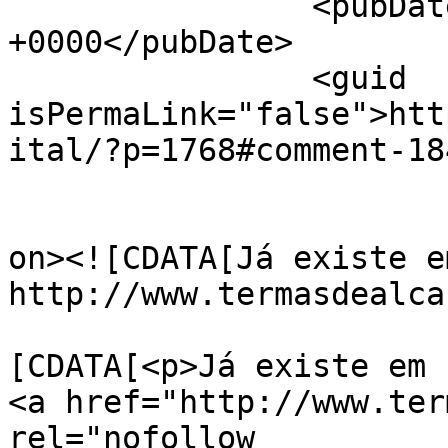
		<pubDate>Sun, 09 Sep 2012 19:17:57 
+0000</pubDate>

		<guid 
isPermaLink="false">htt
ital/?p=1768#comment-18
					<de
on><![CDATA[Já existe e
http://www.termasdealca
			<content:encoded><
[CDATA[<p>Já existe em 
<a href="http://www.ter
rel="nofollow 