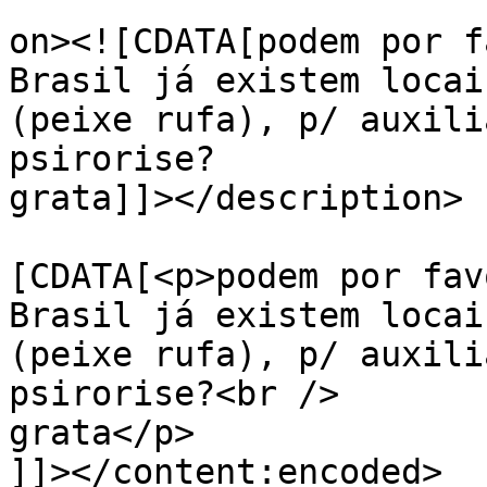
					<de
on><![CDATA[podem por f
Brasil já existem locai
(peixe rufa), p/ auxili
psirorise?

grata]]></description>

			<content:encoded><
[CDATA[<p>podem por fav
Brasil já existem locai
(peixe rufa), p/ auxili
psirorise?<br />

grata</p>

]]></content:encoded>
