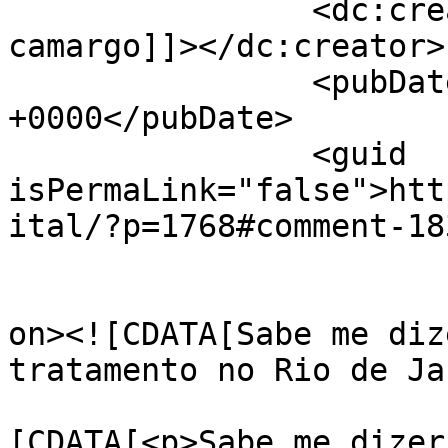
		<dc:creator><![CDATA[marcio 
camargo]]></dc:creator>

		<pubDate>Thu, 06 Sep 2012 02:22:49 
+0000</pubDate>

		<guid 
isPermaLink="false">htt
ital/?p=1768#comment-18
					<de
on><![CDATA[Sabe me dize
tratamento no Rio de Ja
			<content:encoded><
[CDATA[<p>Sabe me dizer 