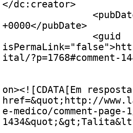
</dc:creator>

		<pubDate>Mon, 02 Apr 2012 18:56:30 
+0000</pubDate>

		<guid 
isPermaLink="false">htt
ital/?p=1768#comment-14
					<de
on><![CDATA[Em resposta
href=&quot;http://www.l
e-medico/comment-page-1
1434&quot;&gt;Talita&lt