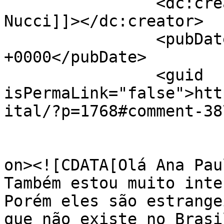
		<dc:creator><![CDATA[Maricelia 
Nucci]]></dc:creator>

		<pubDate>Tue, 09 Nov 2010 14:20:08 
+0000</pubDate>

		<guid 
isPermaLink="false">htt
ital/?p=1768#comment-38
					<de
on><![CDATA[Olá Ana Paul
Também estou muito inte
Porém eles são estrange
que não existe no Brasi