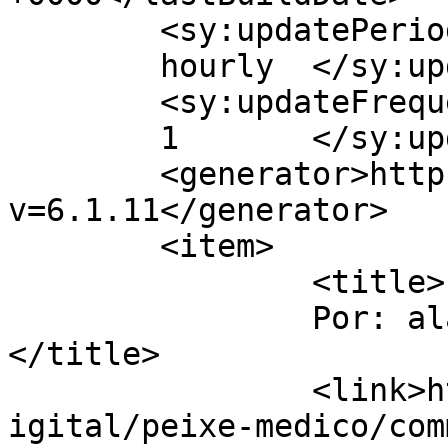
	<sy:updatePeriod>

	hourly	</sy:updatePeriod>

	<sy:updateFrequency>

	1	</sy:updateFrequency>

	<generator>https://wordpress.org/?
v=6.1.11</generator>

	<item>

		<title>

		Por: alacrim de bragança		
</title>

		<link>http://www.labec.com.br/biod
igital/peixe-medico/com