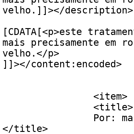
velho.]]></description>

			<content:encoded><
[CDATA[<p>este tratamen
mais precisamente em ro
velho.</p>

]]></content:encoded>

			</item>
		<item>

		<title>

		Por: maria thereza		
</title>
