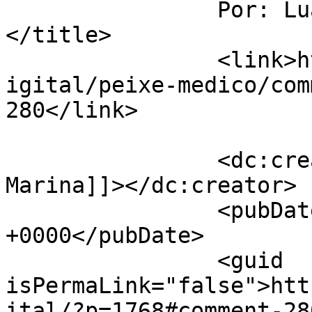
		Por: Luana Marina		
</title>

		<link>http://www.labec.com.br/biod
igital/peixe-medico/com
280</link>

		<dc:creator><![CDATA[Luana 
Marina]]></dc:creator>

		<pubDate>Mon, 05 Jul 2010 21:00:18 
+0000</pubDate>

		<guid 
isPermaLink="false">htt
ital/?p=1768#comment-28