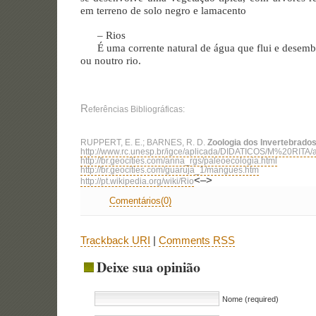
em terreno de solo negro e lamacento
– Rios
É uma corrente natural de água que flui e desem
ou noutro rio.
R
eferências Bibliográficas:
RUPPERT, E. E.; BARNES, R. D.
Zoologia dos Invertebrado
http://www.rc.unesp.br/igce/aplicada/DIDATICOS/M%20RITA/a
http://br.geocities.com/anna_rgs/paleoecologia.html
http://br.geocities.com/guaruja_1/mangues.htm
<–>
http://pt.wikipedia.org/wiki/Rio
Comentários(0)
Trackback URI
|
Comments RSS
Deixe sua opinião
Nome (required)