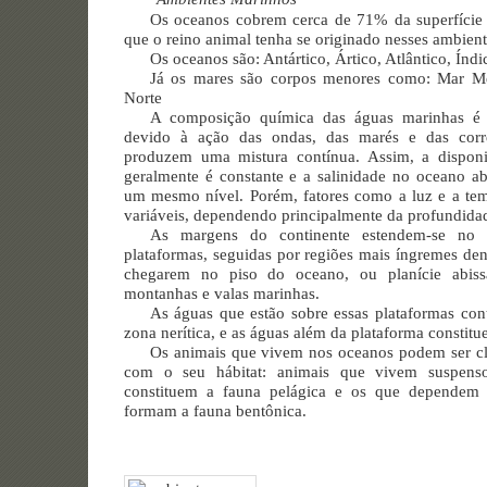
Os oceanos cobrem cerca de 71% da superfície te
que o reino animal tenha se originado nesses ambient
Os oceanos são: Antártico, Ártico, Atlântico, Índi
Já os mares são corpos menores como: Mar Me
Norte
A composição química das águas marinhas é r
devido à ação das ondas, das marés e das corre
produzem uma mistura contínua. Assim, a disponi
geralmente é constante e a salinidade no oceano 
um mesmo nível. Porém, fatores como a luz e a tem
variáveis, dependendo principalmente da profundida
As margens do continente estendem-se no 
plataformas, seguidas por regiões mais íngremes den
chegarem no piso do oceano, ou planície abiss
montanhas e valas marinhas.
As águas que estão sobre essas plataformas cont
zona nerítica, e as águas além da plataforma constit
Os animais que vivem nos oceanos podem ser cl
com o seu hábitat: animais que vivem suspenso
constituem a fauna pelágica e os que dependem 
formam a fauna bentônica.