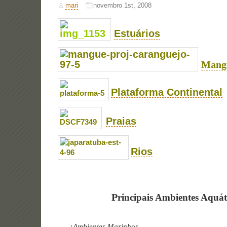
mari
novembro 1st, 2008
E
stuários
Mang
Plataforma
Continental
Praias
Rio
s
P
rincipais Ambientes Aquát
·
Ambientes Marinhos