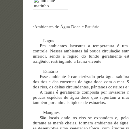
·
Ambientes de Água Doce e Estuário
– Lagos
Em ambientes lacustres a temperatura é um 
controle. Nesses ambientes há pouca circulação entr
inferior, sendo a região do fundo geralmente es
oxigênio, restringindo a fauna vivente.
– Estuário
Esse ambiente é caracterizado pela água salobra
dos rios e das correntes de água doce com o mar. 
dos rios, os deltas circundantes, pântanos costeiros 
A fauna é geralmente composta por invasores m
poucas espécies de água doce que suportam a mud
também por animais típicos de estuários.
– Mangues
São locais onde os rios se expandem e, pel
durante as marés cheias, formam ambientes de água 
se desenvolve uma vegetação típica, com árvores r