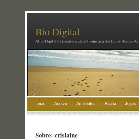
Bio Digital
Atlas Digital da Biodiversidade Faunística dos Ecossistemas Aq
Início
Acervo
Ambientes
Fauna
Jogos
Sobre: crislaine