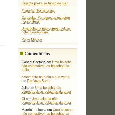
Gigante presa ao fundo do mar
Maria-farinha na praia.
Caravelas Portuguesas invadem
nosso litoral
Uma bolacha não comestível: as
bolachas-da-praia.
Peixe Médico
Comentários
Gabriel Caetano
em
Uma bolacha
não comestível: as bolachas-da-
praia.
casamento na praia o que vestir
em
Rio Vaza-Barris
Julia
em
Uma bolacha não
comestível: as bolachas-da-praia
Oi
em
Uma bolacha não
comestível: as bolachas-da-praia
Maurício b lopes
em
Uma bolacha
não comestível: as bolachas-da-