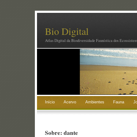
Bio Digital
Atlas Digital da Biodiversidade Faunística dos Ecossiste
Início
Acervo
Ambientes
Fauna
J
Sobre: dante