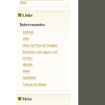
praia
Links
Interessantes
ADEMA
ANA
Atlas da Flora de Sergipe
Bolachas com água e sal
CPTEC
IBAMA
MMA
SEMARH
Tábuas de Marés
Meta